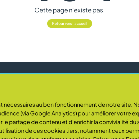
Cette page n'existe pas.
Retour vers l'accueil
J'ai pris connaissance de la
Politique de protection des
nt nécessaires au bon fonctionnement de notre site. 
bonne
données
et en accepte les modalités.
dience (via Google Analytics) pour améliorer votre ex
oi de la newsletter et ne sera en aucun cas utilisée à un usage commercial.
 le partage de contenu et d'enrichir la convivialité du s
'utilisation de ces cookies tiers, notamment ceux perm