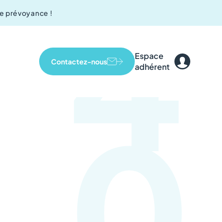
4
de prévoyance !
Espace
Contactez-nous
adhérent
0