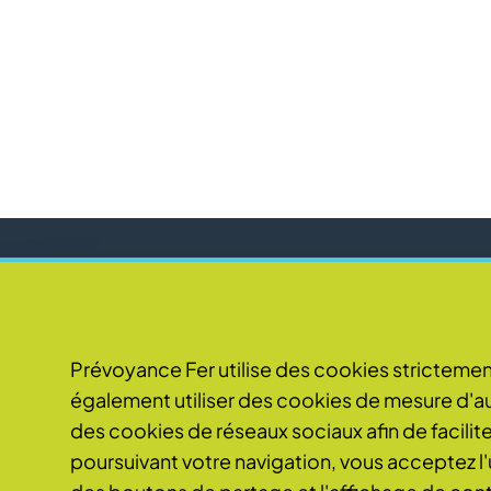
Abonnement à la newsletter
Prévoyance Fer utilise des cookies stricteme
Je m'a
également utiliser des cookies de mesure d'au
Votre adresse mail ne sera utilisée qu'à une fin strictement limitée à l'env
des cookies de réseaux sociaux afin de faciliter
poursuivant votre navigation, vous acceptez l